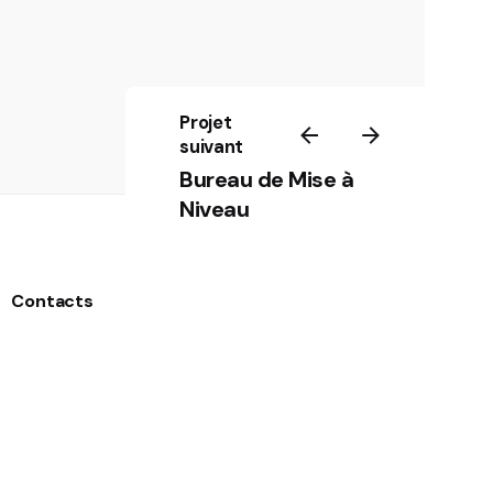
Projet
suivant
Bureau de Mise à
Niveau
Contacts
emails
contact@agencecauris.com
hello@agencecauris.com