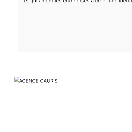
et qui aident les entreprises à créer une identi
Fb.
/
Ig.
/
Tw.
/
In.
Défiler vers le haut