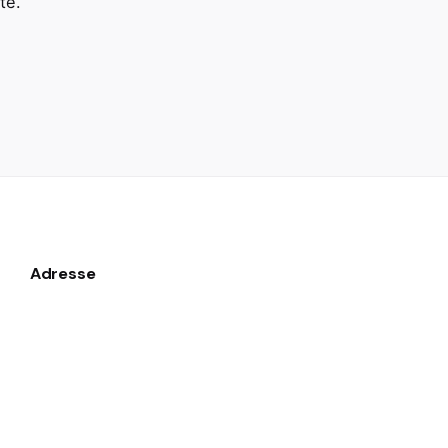
té.
Adresse
Dakar
Rue OKM 286, Dakar
Sénégal